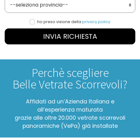
Provincia
ho preso visione della
privacy policy
INVIA RICHIESTA
Perchè scegliere
Belle Vetrate Scorrevoli?
Affidati ad un’Azienda Italiana e
all’esperienza maturata
grazie alle oltre 20.000 vetrate scorrevoli
panoramiche (VePa) già installate