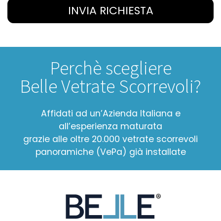
INVIA RICHIESTA
Perchè scegliere
Belle Vetrate Scorrevoli?
Affidati ad un’Azienda Italiana e
all’esperienza maturata
grazie alle oltre 20.000 vetrate scorrevoli
panoramiche (VePa) già installate