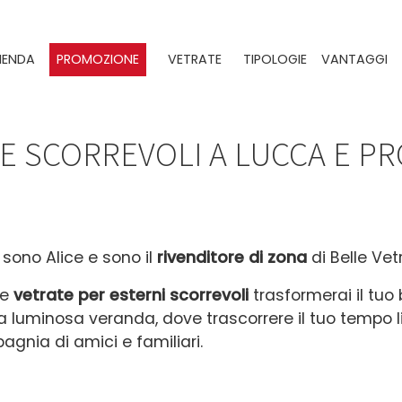
IENDA
PROMOZIONE
VETRATE
TIPOLOGIE
VANTAGGI
E SCORREVOLI A LUCCA E PR
 sono Alice e sono il
r
ivenditore di zona
di Belle Vet
le
vetrate per esterni
scorrevoli
trasformerai il tuo 
a luminosa veranda, dove trascorrere il tuo tempo l
gnia di amici e familiari.