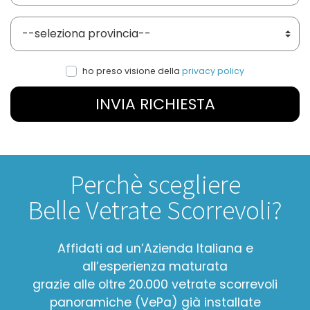
Provincia
ho preso visione della
privacy policy
INVIA RICHIESTA
Perchè scegliere
Belle Vetrate Scorrevoli?
Affidati ad un’Azienda Italiana e
all’esperienza maturata
grazie alle oltre 20.000 vetrate scorrevoli
panoramiche (VePa) già installate