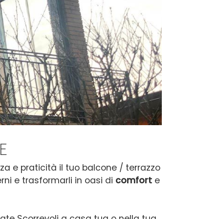
E
a e praticità il tuo balcone / terrazzo
rni e trasformarli in oasi di
comfort
e
trate Scorrevoli a casa tua o nella tua