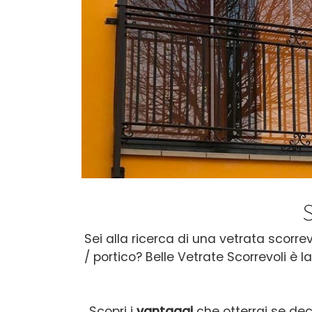
Sei alla ricerca di una vetrata scorre
/ portico?
Belle Vetrate Scorrevoli è l
Scopri i
vantaggi
che otterrai se dec