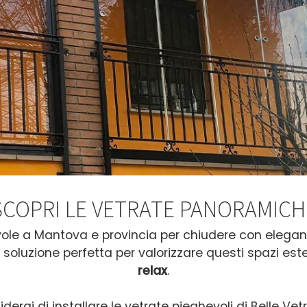
SCOPRI LE VETRATE PANORAMICH
vole a Mantova e provincia per chiudere con eleganz
a soluzione perfetta per valorizzare questi spazi este
relax
.
iderai di installare le vetrate pieghevoli di Belle Ve