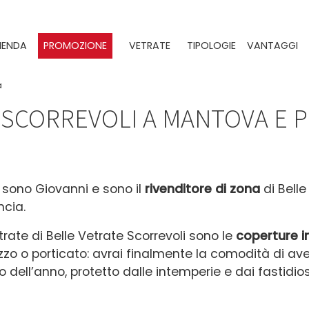
IENDA
PROMOZIONE
VETRATE
TIPOLOGIE
VANTAGGI
a
 SCORREVOLI A MANTOVA E P
 sono Giovanni e sono il
rivenditore di zona
di Belle
ncia.
trate di Belle Vetrate Scorrevoli sono le
coperture i
zzo o porticato: avrai finalmente la comodità di av
o dell’anno, protetto dalle intemperie e dai fastidios