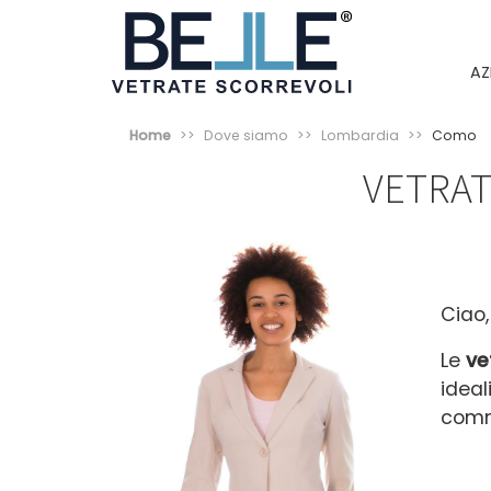
AZ
Home
Dove siamo
Lombardia
Como
VETRAT
Ciao,
Le
ve
ideal
comm