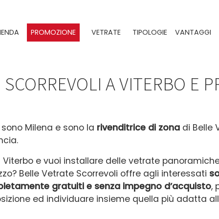
IENDA
PROMOZIONE
VETRATE
TIPOLOGIE
VANTAGGI
 SCORREVOLI A VITERBO E P
 sono Milena e sono la
rivenditrice
di zona
di Belle 
ncia.
i Viterbo e vuoi installare delle vetrate panoramich
azzo?
Belle Vetrate Scorrevoli offre agli interessati
so
letamente gratuiti
e senza impegno d’acquisto
,
sizione ed individuare insieme quella più adatta all