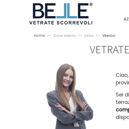
AZ
Home
Dove siamo
Lazio
Viterbo
VETRATE
Ciao,
provi
Sei d
terr
comp
dispo