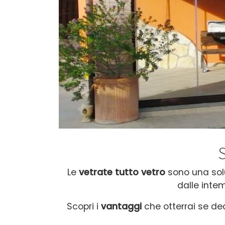
Le
vetrate tutto vetro
sono una soluz
dalle intem
Scopri i
v
antaggi
c
he otterrai se de