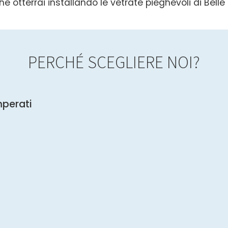
e otterrai installando le vetrate pieghevoli di Belle 
PERCHÉ SCEGLIERE NOI?
mperati