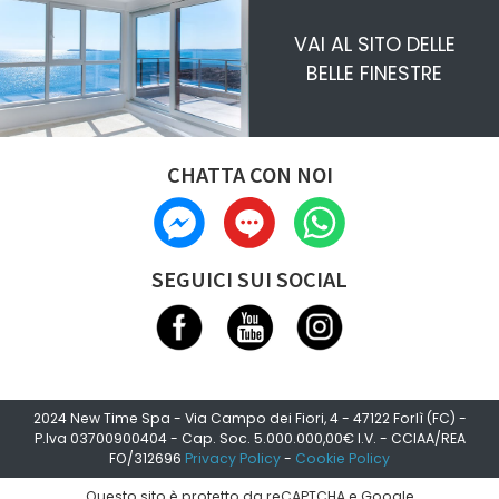
VAI AL SITO DELLE
BELLE FINESTRE
CHATTA CON NOI
SEGUICI SUI SOCIAL
2024 New Time Spa - Via Campo dei Fiori, 4 - 47122 Forlì (FC) -
P.Iva 03700900404 - Cap. Soc. 5.000.000,00€ I.V. - CCIAA/REA
FO/312696
Privacy Policy
-
Cookie Policy
Questo sito è protetto da reCAPTCHA e Google