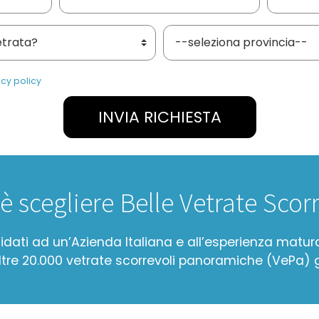
vetrate?
Provincia
cy policy
INVIA RICHIESTA
è scegliere Belle Vetrate Scorr
fidati ad un’Azienda Italiana e all’esperienza matur
oltre 20.000 vetrate scorrevoli panoramiche (VePa) g