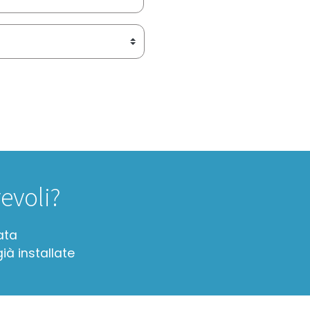
evoli?
ata
ià installate