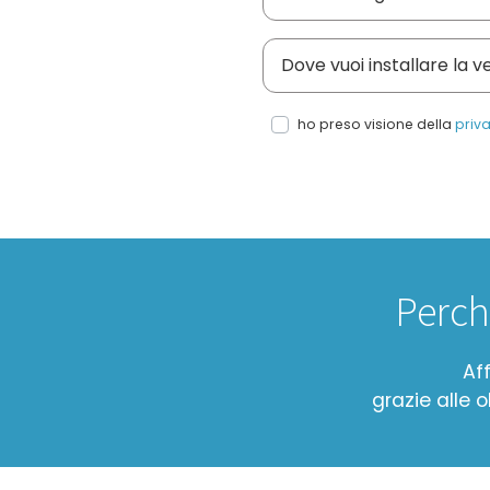
Dove vuoi installare le 
ho preso visione della
priva
Perch
Af
grazie alle 