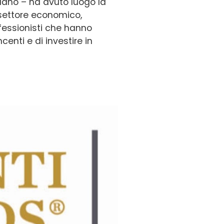
ilano – ha avuto luogo la
l settore economico,
fessionisti che hanno
centi e di investire in