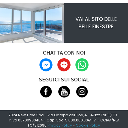
VAI AL SITO DELLE
BELLE FINESTRE
CHATTA CON NOI
SEGUICI SUI SOCIAL
2024 New Time Spa - Via Campo dei Fiori, 4 - 47122 Forlì (FC) -
P.Iva 03700900404 - Cap. Soc. 5.000.000,00€ I.V. - CCIAA/REA
FO/312696
Privacy Policy
-
Cookie Policy