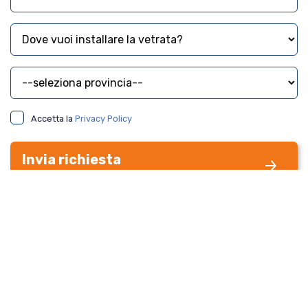
Dove vuoi installare la vetrata?
Provincia
Accetta la
Privacy Policy
Invia richiesta
Richiedi il tuo preventivo gratuito
© 2026 New Time Spa - Via Campo dei Fiori, 4 - 47122 Forlì (FC) P.Iva